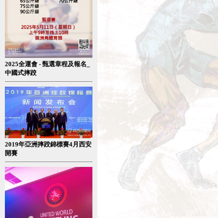
2025全運會 - 甄選章程及報名_
中國式摔跤
2019年亞洲摔跤錦標賽4月西安
開賽