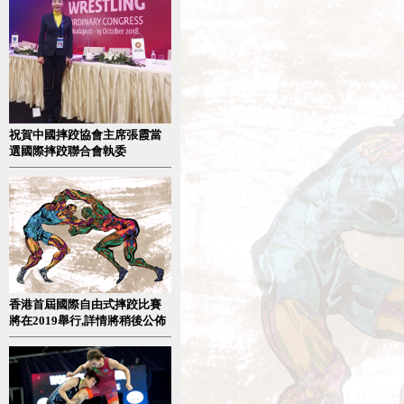
祝賀中國摔跤協會主席張霞當
選國際摔跤聯合會執委
香港首屆國際自由式摔跤比賽
將在2019舉行,詳情將稍後公佈