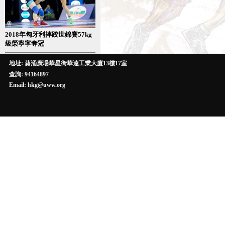
2018年匈牙利摔跤世錦賽57kg
級榮寧寧奪冠
地址: 葵涌廣場華星街華達工業大廈13樓17室
查詢: 94164897
Email: hkg@uww.org